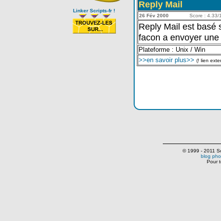
Reply Mail
Linker Scripts-fr !
26 Fév 2000
Score : 4.33/1
Reply Mail est basé s
facon a envoyer une 
Plateforme : Unix / Win
>>en savoir plus>>
(! lien exte
© 1999 - 2011 Scr
blog pho
Pour t