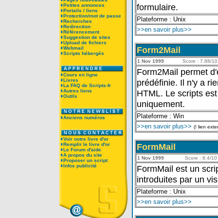
formulaire.
Petites annonces
Portails / liens
Protection/mot de passe
Plateforme : Unix
Recherches
Redirection
>>en savoir plus>>
Référencement
Suggestion de sites
Upload de fichiers
Form2Mail
Webmail
Scripts hébergés
1 Nov 1999
Score : 7.88/10 
Form2Mail permet d'e
Cours en ligne
Livres
prédéfinie. Il n'y a r
La FAQ de Scripts-fr
Autres liens
HTML. Le scripts est
Outils
uniquement.
Plateforme : Win
Anciens numéros
>>en savoir plus>>
(! lien exte
Voir notre livre d'or
Remplir le livre d'or
FormMail
Le Forum d'aide
A propos du site
1 Nov 1999
Score : 8.4/10 
Proposer un script
Infos publicité
FormMail est un scri
introduites par un vi
Plateforme : Unix
>>en savoir plus>>