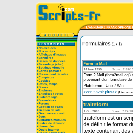
Formulaires
(1 / 1)
Nouveautés
Nos scripts
Affichage d'images
Bannières
Bases de données
Form to Mail
Bavardage (chat)
Boutique virtuelle
14 Nov 1999
Score : 7.89/10
Cartes postales
Classement de sites
Form 2 Mail (form2mail.cgi) e
Compteurs
provenant d'un formulaire de
Cookies
Dates, temps
Plateforme : Unix / Win
Divers
Enchères
>>en savoir plus>>
(! lien exte
Enquêtes / votes
Fichiers logs
Formulaires
traiteform
Forums
Gestion de Faq's
Gestion de site
1 Oct 2000
Score : 7.29/10 
Gest. serveur web
traiteform est un scri
Jeux
Librairies/modules
de définir le format d
Listes de diffusion
Livres d'or
texte contenant des 
Outils internet
Pages nouveautés