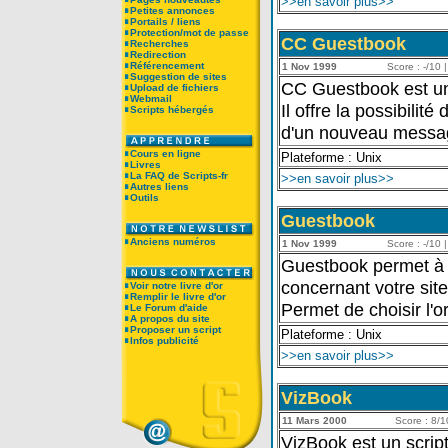
>>en savoir plus>>
Petites annonces
Portails / liens
Protection/mot de passe
CC Guestbook
Recherches
Redirection
Référencement
1 Nov 1999
Score : -/10 |
Suggestion de sites
CC Guestbook est un l
Upload de fichiers
Webmail
Il offre la possibilité
Scripts hébergés
d'un nouveau message
Cours en ligne
Plateforme : Unix
Livres
La FAQ de Scripts-fr
>>en savoir plus>>
Autres liens
Outils
Guestbook
Anciens numéros
1 Nov 1999
Score : -/10 |
Guestbook permet à v
concernant votre site 
Voir notre livre d'or
Remplir le livre d'or
Permet de choisir l'or
Le Forum d'aide
A propos du site
Proposer un script
Plateforme : Unix
Infos publicité
>>en savoir plus>>
VizBook
11 Mars 2000
Score : 8/10
VizBook est un script