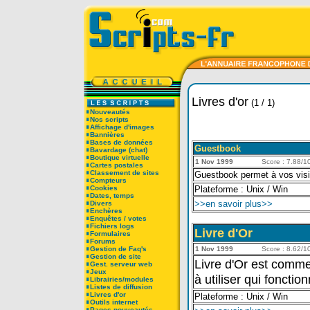
Livres d'or
(1 / 1)
Nouveautés
Nos scripts
Affichage d'images
Bannières
Bases de données
Guestbook
Bavardage (chat)
Boutique virtuelle
1 Nov 1999
Score : 7.88/10
Cartes postales
Classement de sites
Guestbook permet à vos visit
Compteurs
Cookies
Plateforme : Unix / Win
Dates, temps
>>en savoir plus>>
Divers
Enchères
Enquêtes / votes
Fichiers logs
Livre d'Or
Formulaires
Forums
Gestion de Faq's
1 Nov 1999
Score : 8.62/10
Gestion de site
Livre d'Or est comme 
Gest. serveur web
Jeux
à utiliser qui fonct
Librairies/modules
Listes de diffusion
Livres d'or
Plateforme : Unix / Win
Outils internet
Pages nouveautés