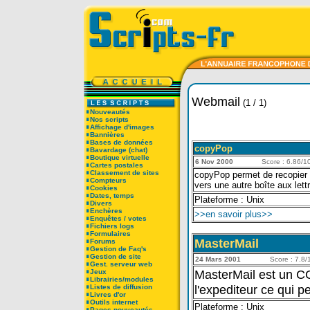
Webmail
(1 / 1)
Nouveautés
Nos scripts
Affichage d'images
Bannières
Bases de données
copyPop
Bavardage (chat)
Boutique virtuelle
6 Nov 2000
Score : 6.86/10
Cartes postales
Classement de sites
copyPop permet de recopier f
Compteurs
vers une autre boîte aux let
Cookies
Dates, temps
Plateforme : Unix
Divers
Enchères
>>en savoir plus>>
Enquêtes / votes
Fichiers logs
Formulaires
MasterMail
Forums
Gestion de Faq's
Gestion de site
24 Mars 2001
Score : 7.8/1
Gest. serveur web
MasterMail est un CG
Jeux
Librairies/modules
l'expediteur ce qui 
Listes de diffusion
Livres d'or
Outils internet
Plateforme : Unix
Pages nouveautés