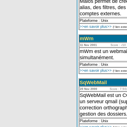
Maios permet de crée
alias, des filtres, d
comptes externes.
Plateforme : Unix
>>en savoir plus>>
(! lien exte
mWm
11 Nov 2001
Score : -/10 
mWm est un webmail 
simultanément.
Plateforme : Unix
>>en savoir plus>>
(! lien exte
SqWebMail
20 Nov 2000
Score : 7.5/1
SqWebMail est un CGI
un serveur qmail (supp
correction orthograph
gestion des dossiers
Plateforme : Unix
>>en savoir plus>>