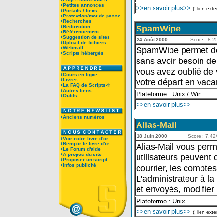
Petites annonces
>>en savoir plus>>
(! lien exte
Portails / liens
Protection/mot de passe
Recherches
SpamWipe
Redirection
Référencement
Suggestion de sites
24 Août 2000
Score : 8.25
Upload de fichiers
Webmail
SpamWipe permet de 
Scripts hébergés
sans avoir besoin de
vous avez oublié de 
Cours en ligne
Livres
votre départ en vaca
La FAQ de Scripts-fr
Autres liens
Plateforme : Unix / Win
Outils
>>en savoir plus>>
Anciens numéros
Alias-Mail
18 Juin 2000
Score : 7.42/
Voir notre livre d'or
Remplir le livre d'or
Alias-Mail vous perme
Le Forum d'aide
A propos du site
utilisateurs peuvent d
Proposer un script
Infos publicité
courrier, les comptes 
L'administrateur à la
et envoyés, modifier l
Plateforme : Unix
>>en savoir plus>>
(! lien exte