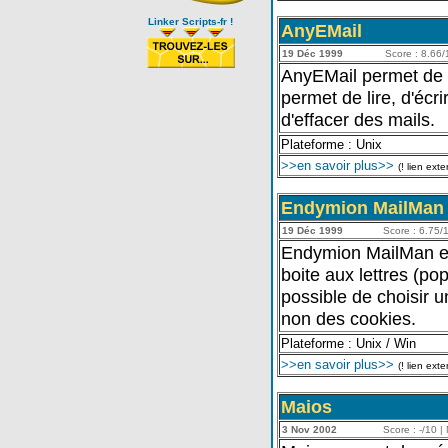
Linker Scripts-fr !
AnyEMail
19 Déc 1999
Score : 8.66/1
AnyEMail permet de g
permet de lire, d'écr
d'effacer des mails.
Plateforme : Unix
>>en savoir plus>>
(! lien exte
Endymion MailMan
19 Déc 1999
Score : 6.75/1
Endymion MailMan est
boite aux lettres (pop
possible de choisir u
non des cookies.
Plateforme : Unix / Win
>>en savoir plus>>
(! lien exte
Maios
3 Nov 2002
Score : -/10 | 