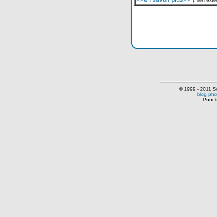
(! lien exte
© 1999 - 2011 Scr
blog pho
Pour t