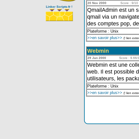
20 Nov 2000
Score : 9/10 
Linker Scripts-fr !
QmailAdmin est un sc
qmail via un navigateu
des comptes pop, des
Plateforme : Unix
>>en savoir plus>>
(! lien exte
Webmin
29 Jan 2000
Score : 9.66/1
Webmin est une colle
web. Il est possible 
utilisateurs, les packa
Plateforme : Unix
>>en savoir plus>>
(! lien exte