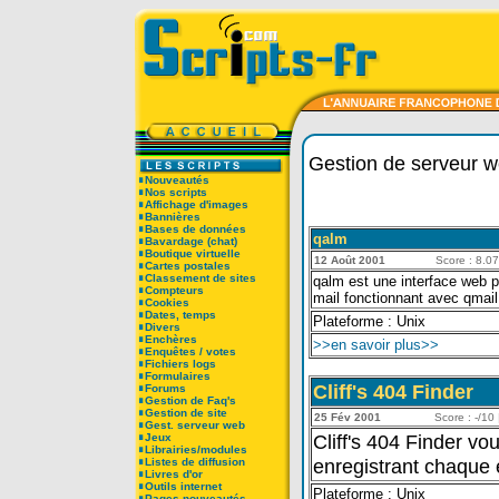
Gestion de serveur 
Nouveautés
Nos scripts
Affichage d'images
Bannières
Bases de données
qalm
Bavardage (chat)
Boutique virtuelle
12 Août 2001
Score : 8.07/
Cartes postales
Classement de sites
qalm est une interface web pe
Compteurs
mail fonctionnant avec qmail
Cookies
Dates, temps
Plateforme : Unix
Divers
Enchères
>>en savoir plus>>
Enquêtes / votes
Fichiers logs
Formulaires
Cliff's 404 Finder
Forums
Gestion de Faq's
Gestion de site
25 Fév 2001
Score : -/10 
Gest. serveur web
Cliff's 404 Finder vou
Jeux
Librairies/modules
enregistrant chaque e
Listes de diffusion
Livres d'or
Outils internet
Plateforme : Unix
Pages nouveautés