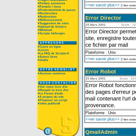
Petites annonces
>>en savoir plus>>
(! lien exte
Portails / liens
Protection/mot de passe
Recherches
Error Director
Redirection
Référencement
Suggestion de sites
25 Mars 2001
Score : -/1
Upload de fichiers
Webmail
Error Director perme
Scripts hébergés
site, enregistre tout
ce fichier par mail
Cours en ligne
Livres
Plateforme : Unix
La FAQ de Scripts-fr
Autres liens
>>en savoir plus>>
(! lien exte
Outils
Error Robot
Anciens numéros
25 Mars 2001
Score : 10/1
Error Robot fonctionn
Voir notre livre d'or
Remplir le livre d'or
des pages d'erreur p
Le Forum d'aide
A propos du site
mail contenant l'url 
Proposer un script
Infos publicité
provenance.
Plateforme : Unix
>>en savoir plus>>
(! lien exte
QmailAdmin