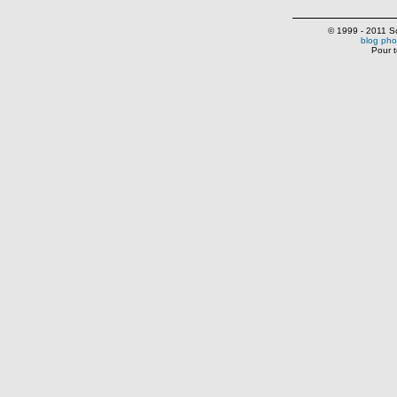
© 1999 - 2011 Scr
blog pho
Pour t