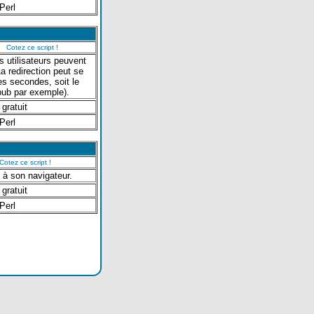
Perl
Cotez ce script !
es utilisateurs peuvent
a redirection peut se
es secondes, soit le
 pub par exemple).
 gratuit
Perl
Cotez ce script !
 à son navigateur.
 gratuit
Perl