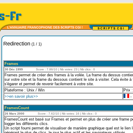
Redirection
(1 / 1)
Frames
30 Déc 1999
Score : 7.86/10 | Nb votes: 23 | Nb clics : 0
Frames permet de créer des frames à la volée. La frame du dessus contient
sur votre site et la frame du dessous contient le site à visiter. Cela évite à
s'égarer et permet de revenir facilement à votre site.
Plateforme : Unix / Win
Prix :
>>en savoir plus>>
- 
FramesCount
26 Mars 2000
Score : 7.62/10 | Nb votes: 16 | Nb clics : 0
FramesCount est basé sur Frames et permet en plus de créer une frame po
logger les différents clics.
Un script fourni permet de visualiser de manière graphique quel est le lien l
générant le plus de clics, le jour le plus actif et les navigateurs utilisés.