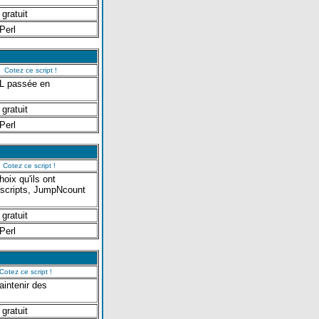
 gratuit
Perl
Cotez ce script !
URL passée en
 gratuit
Perl
Cotez ce script !
oix qu'ils ont
s scripts, JumpNcount
 gratuit
Perl
Cotez ce script !
aintenir des
 gratuit