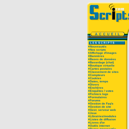
Nouveautés
Nos scripts
Affichage d'images
Bannières
Bases de données
Bavardage (chat)
Boutique virtuelle
Cartes postales
Classement de sites
Compteurs
Cookies
Dates, temps
Divers
Enchères
Enquêtes / votes
Fichiers logs
Formulaires
Forums
Gestion de Faq's
Gestion de site
Gest. serveur web
Jeux
Librairies/modules
Listes de diffusion
Livres d'or
Outils internet
Pages nouveautés