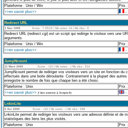
Plateforme : Unix / Win
Prix :
>>en savoir plus>>
- 
Redirect URL
1 Nov 1999
Score : 7.35/10 | Nb votes: 14 | Nb clics : 0
Redirect URL (redirect.cgi) est un script qui redirige le visiteur vers une 
arguments.
Plateforme : Unix / Win
Prix :
>>en savoir plus>>
- 
JumpNcount
11 Mars 2000
Score : -/10 | Nb votes: - | Nb clics : 514
JumpNcount permet de rediriger vos visiteurs vers un site en fonction du ch
effectués dans une boite déroulante. Contrairement à la plupart des autre
enregistre le nombre de fois que chaque lien a été choisi.
Plateforme : Unix
Prix :
>>en savoir plus>>
- 
(! lien externe à Scripts-fr)
LnkinLite
2 Avr 2000
Score : -/10 | Nb votes: - | Nb clics : 588
LnkinLite permet de rediriger les visiteurs vers une adresse définie et de m
statistiques des liens les plus visités.
Plateforme : Unix
Prix :