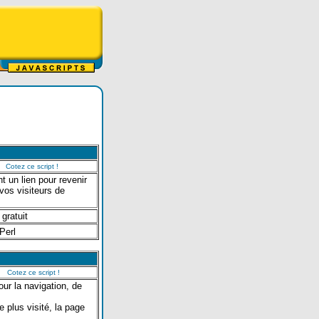
Cotez ce script !
 un lien pour revenir
 vos visiteurs de
 gratuit
Perl
Cotez ce script !
ur la navigation, de
e plus visité, la page