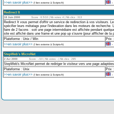
>>en savoir plus>>
- 
(! lien externe à Scripts-fr)
Redirect It
18 Juin 2000
Score : 6.5/10 | Nb votes: 4 | Nb clics : 313
Redirect It vous permet d'offrir un service de redirection à vos visiteurs. L
spécifier leurs métatags pour l'indexation dans les moteurs de recherche. L
faire de 2 facons : soit une page intermédiaire est affichée pendant quelqu
site est affiché dans une frame et une pop up s'ouvre (pour affficher de la
Plateforme : Unix / Win
Prix :
>>en savoir plus>>
- 
(! lien externe à Scripts-fr)
StepWeb's MicroNet
2 Avr 2000
Score : -/10 | Nb votes: - | Nb clics : 295
StepWeb's MicroNet permet de rediriger le visiteur vers une page adaptées
Plateforme : Unix
Prix :
>>en savoir plus>>
- 
(! lien externe à Scripts-fr)