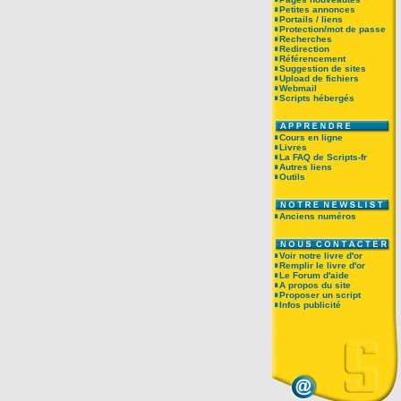
Petites annonces
Portails / liens
Protection/mot de passe
Recherches
Redirection
Référencement
Suggestion de sites
Upload de fichiers
Webmail
Scripts hébergés
Cours en ligne
Livres
La FAQ de Scripts-fr
Autres liens
Outils
Anciens numéros
Voir notre livre d'or
Remplir le livre d'or
Le Forum d'aide
A propos du site
Proposer un script
Infos publicité